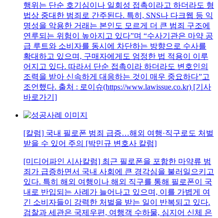
행위는 단순 호기심이나 일회성 접촉이라고 하더라도 형
법상 중대한 범죄로 간주된다. 특히, SNS나 다크웹 등 익
명성을 악용한 거래는 본인도 모르게 더 큰 범죄 구조에
연루되는 위험이 높아지고 있다”며 “수사기관은 마약 공
급 루트와 소비자를 동시에 차단하는 방향으로 수사를
확대하고 있으며, 구매자에게도 엄정한 법 적용이 이루
어지고 있다. 따라서 단순 접촉이라 하더라도 변호인의
조력을 받아 신속하게 대응하는 것이 매우 중요하다”고
조언했다. 출처 : 로이슈(https://www.lawissue.co.kr) [기사
바로가기]
[칼럼] 국내 필로폰 범죄 급증…해외 여행·직구로도 처벌
받을 수 있어 주의 [박민규 변호사 칼럼]
[미디어파인 시사칼럼] 최근 필로폰을 포함한 마약류 범
죄가 급증하면서 국내 사회에 큰 경각심을 불러일으키고
있다. 특히 해외 여행이나 해외 직구를 통해 필로폰이 국
내로 반입되는 사례가 늘어나고 있으며, 이를 가볍게 여
긴 소비자들이 강력한 처벌을 받는 일이 반복되고 있다.
검찰과 세관은 국제우편, 여행객 수하물, 심지어 신체 은