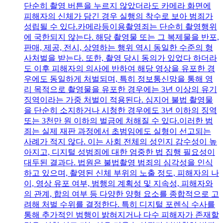
단순히 촬영 버튼을 누르지 않았더라도 카메라 화면에
피해자의 신체가 담긴 경우 실행의 착수로 보아 범죄가
성립될 수 있다.카메라등이용촬영죄는 단순히 촬영행위
에 국한되지 않는다. 해당 촬영물 또는 그 복제물을 반포,
판매, 제공, 전시, 상영하는 행위 역시 동일한 수준의 형
사처벌을 받는다. 또한, 촬영 당시 동의가 있었다 하더라
도 이후 피해자의 의사에 반하여 해당 영상을 유포한 경
우에도 동일하게 처벌되며, 특히 정보통신망을 통해 영
리 목적으로 촬영물을 유포한 경우에는 3년 이상의 유기
징역이라는 가중 처벌이 적용된다. 심지어 불법 촬영물
을 단순히 소지하거나 시청한 경우에도 3년 이하의 징역
또는 3천만 원 이하의 벌금에 처해질 수 있다.이러한 범
죄는 실제 재판 과정에서 초범임에도 실형이 선고되는
사례가 적지 않다. 이는 사회 전체의 성인지 감수성이 높
아지고, 디지털 성범죄에 대한 엄중한 법 집행 필요성이
대두된 결과다. 법원은 불법촬영 범죄의 심각성을 인식
하고 있으며, 촬영된 신체 부위의 노출 정도, 피해자의 나
이, 영상 유포 여부, 범행의 계획성 및 지속성, 피해자와
의 관계, 합의 여부 등 다양한 양형 요소를 종합적으로 고
려해 처벌 수위를 결정한다. 특히 디지털 포렌식 수사를
통해 추가적인 범행이 밝혀지거나 다수 피해자가 존재할