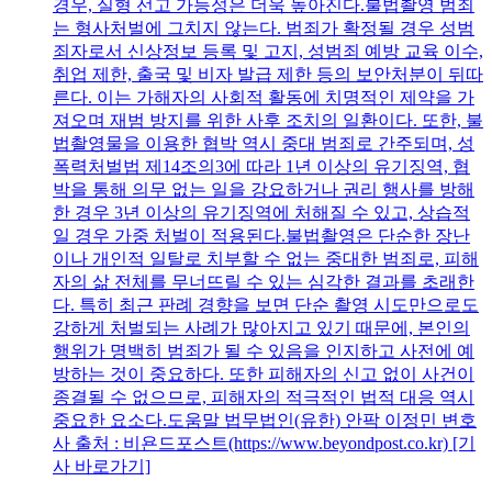
경우, 실형 선고 가능성은 더욱 높아진다.불법촬영 범죄
는 형사처벌에 그치지 않는다. 범죄가 확정될 경우 성범
죄자로서 신상정보 등록 및 고지, 성범죄 예방 교육 이수,
취업 제한, 출국 및 비자 발급 제한 등의 보안처분이 뒤따
른다. 이는 가해자의 사회적 활동에 치명적인 제약을 가
져오며 재범 방지를 위한 사후 조치의 일환이다. 또한, 불
법촬영물을 이용한 협박 역시 중대 범죄로 간주되며, 성
폭력처벌법 제14조의3에 따라 1년 이상의 유기징역, 협
박을 통해 의무 없는 일을 강요하거나 권리 행사를 방해
한 경우 3년 이상의 유기징역에 처해질 수 있고, 상습적
일 경우 가중 처벌이 적용된다.불법촬영은 단순한 장난
이나 개인적 일탈로 치부할 수 없는 중대한 범죄로, 피해
자의 삶 전체를 무너뜨릴 수 있는 심각한 결과를 초래한
다. 특히 최근 판례 경향을 보면 단순 촬영 시도만으로도
강하게 처벌되는 사례가 많아지고 있기 때문에, 본인의
행위가 명백히 범죄가 될 수 있음을 인지하고 사전에 예
방하는 것이 중요하다. 또한 피해자의 신고 없이 사건이
종결될 수 없으므로, 피해자의 적극적인 법적 대응 역시
중요한 요소다.도움말 법무법인(유한) 안팍 이정민 변호
사 출처 : 비욘드포스트(https://www.beyondpost.co.kr) [기
사 바로가기]