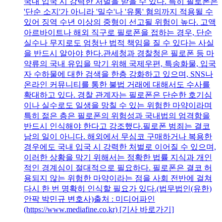
국내 입국 시 강력한 처벌을 받을 수 있다. 특히 필로폰은
'단순 소지'가 아니라 '밀수'나 '유통' 혐의까지 적용될 수
있어 징역 수년 이상의 중형이 선고될 위험이 높다. 고액
아르바이트나 해외 직구로 필로폰을 접하는 경우, 단순
실수나 무지로도 엄청난 법적 책임을 질 수 있다는 사실
을 반드시 알아야 한다.관세청과 경찰청은 필로폰 등 마
약류의 국내 유입을 막기 위해 국제우편, 특송화물, 입국
자 수하물에 대한 검색을 한층 강화하고 있으며, SNS나
온라인 커뮤니티를 통한 불법 거래에 대해서도 수사를
확대하고 있다. 경찰 관계자는 필로폰은 단순한 호기심
이나 실수로도 일생을 망칠 수 있는 위험한 마약이라며
특히 젊은 층은 필로폰의 위험성과 국내법의 엄격함을
반드시 인식해야 한다고 강조했다.필로폰 범죄는 결코
남의 일이 아니다. 해외에서 무심코 구매하거나 복용한
경우에도 국내 입국 시 강력한 처벌로 이어질 수 있으며,
이러한 상황을 막기 위해서는 정확한 법률 지식과 개인
적인 경계심이 절대적으로 필요하다. 필로폰은 결코 허
용되지 않는 위험한 마약이라는 점을 사회 전반에 걸쳐
다시 한 번 명확히 인식할 필요가 있다.(법무법인(유한)
안팍 박민규 변호사)출처 : 미디어파인
(https://www.mediafine.co.kr) [기사 바로가기]