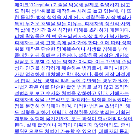
페이크’(Deepfake) 기술을 악용해 실제로 촬영하지 않고
도 허위 성착취물을 제작하는 사례도 늘고 있는데, 이 또
한 동일한 법적 책임을 지게 된다. 성착취물 제작 범죄가
특히 무거운 처벌을 받는 이유는, 피해자의 정신적·사회
적 삶에 장기간 걸친 심각한 피해를 초래하기 때문이다.
피해 촬영물은 한 번 유포되면 사실상 회수가 불가능해,
피해자는 평생 고통 속에 살아가야 한다. 이에 따라 성착
취물 제작은 단순한 명예훼손이나 사생활 침해를 넘어
중대한 인권 침해로 간주된다. 성착취물 제작은 개인적
일탈로 치부할 수 있는 범죄가 아니다. 이는 개인의 존엄
성과 인권을 심각하게 훼손하는 범죄로서, 우리 사회가
가장 엄격하게 대처해야 할 대상이다. 특히 제작 과정에
서 협박, 강요, 경제적 착취 등이 수반되는 경우가 많아,
사법기관은 이를 단순한 촬영 범죄로 보지 않고 조직적
성범죄로 보고 수사와 처벌을 강화하고 있다. 가해자는
피해자의 삶을 근본적으로 파괴하는 범죄를 저질렀다는
점을 분명히 인식해야 하며, 이러한 범죄는 초범이라 해
도 실형을 피하기 어렵다. 성착취물 제작 범죄는 기획단
계부터 실행에 옮기기까지 모든 과정이 형사처벌 대상이
된다. 실제 촬영이나 제작이 이뤄지지 않았더라도, 준비
행위만으로도 처벌이 가능할 수 있으며, 피해자의 동의