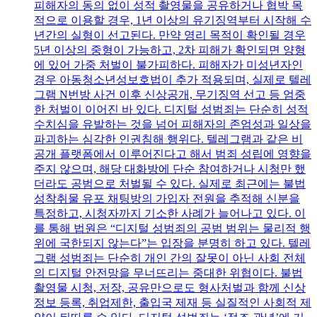
피해자의 동의 없이 성적 촬영물을 공유하거나 협박 목
적으로 이용할 경우, 1년 이상의 유기징역부터 시작해 수
년간의 실형이 선고된다. 만약 영리 목적이 확인될 경우
5년 이상의 중형이 가능하고, 2차 피해가 확인되면 양형
에 있어 가중 처벌이 불가피하다. 피해자가 미성년자인
경우 아동청소년성보호법이 추가 적용되며, 실제로 텔레
그램 N번방 사건 이후 신상공개, 무기징역 선고 등 엄중
한 처벌이 이어진 바 있다. 디지털 성범죄는 단순히 성적
수치심을 유발하는 것을 넘어 피해자의 존엄성과 일상을
파괴하는 심각한 인권침해 행위다. 텔레그램과 같은 비
공개 플랫폼에서 이루어진다고 해서 범죄 성립에 영향을
주지 않으며, 해당 대화방에 단순 참여하거나 시청만 했
더라도 공범으로 처벌될 수 있다. 실제로 최근에는 불법
성착취물 유포 채팅방의 가입자 전원을 추적해 신분을
특정하고, 시청자까지 기소한 사례가 늘어나고 있다. 이
를 통해 법원은 “디지털 성범죄의 공범 범위는 물리적 행
위에 국한되지 않는다”는 입장을 분명히 하고 있다. 텔레
그램 성범죄는 단순히 개인 간의 잘못이 아닌 사회 전체
의 디지털 안전망을 무너뜨리는 중대한 위협이다. 불법
촬영물 시청, 저장, 공유만으로도 형사처벌과 함께 신상
정보 등록, 취업제한, 출입국 제재 등 실질적인 사회적 제