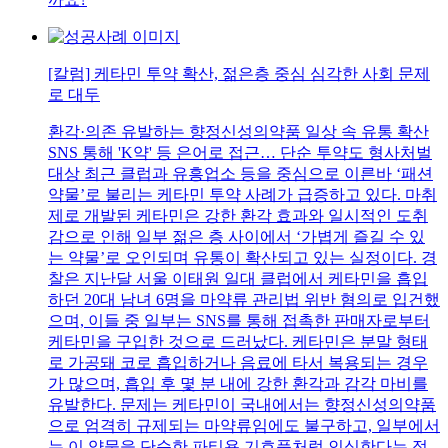
[칼럼] 케타민 투약 확산, 젊은층 중심 심각한 사회 문제
로 대두
환각·의존 유발하는 향정신성의약품 일상 속 유통 확산
SNS 통해 'K약' 등 은어로 접근… 단순 투약도 형사처벌
대상 최근 클럽과 유흥업소 등을 중심으로 이른바 ‘패션
약물’로 불리는 케타민 투약 사례가 급증하고 있다. 마취
제로 개발된 케타민은 강한 환각 효과와 일시적인 도취
감으로 인해 일부 젊은 층 사이에서 ‘가볍게 즐길 수 있
는 약물’로 오인되며 유통이 확산되고 있는 실정이다. 경
찰은 지난달 서울 이태원 일대 클럽에서 케타민을 흡입
하던 20대 남녀 6명을 마약류 관리법 위반 혐의로 입건했
으며, 이들 중 일부는 SNS를 통해 접촉한 판매자로부터
케타민을 구입한 것으로 드러났다. 케타민은 분말 형태
로 가공돼 코로 흡입하거나 음료에 타서 복용되는 경우
가 많으며, 흡입 후 몇 분 내에 강한 환각과 감각 마비를
유발한다. 문제는 케타민이 국내에서는 향정신성의약품
으로 엄격히 규제되는 마약류임에도 불구하고, 일부에서
는 이 약물을 단순한 파티용 기호품처럼 인식한다는 점