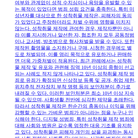
여부와 관계없이 성적 수치심이나 욕망을 유발할 수 있
는 목적이 있었다면 범죄 성립 요건을 충족한다. 특히 미
성년자를 대상으로 한 성착취물 제작은, 피해자의 동의
가 있었다고 주장하더라도 처벌 수위에 영향을 미치지
않는다. 성착취물 제작에 관여한 경우, 제작자뿐만 아니
라 이를 지시하거나 알선한 자, 협조한 자 모두 공동정범
이나 교사범, 방조범으로 형사처벌을 받을 수 있다. 또한
제작된 촬영물을 소지하거나 구매, 시청한 경우에도 별
도로 처벌되며, 이를 영리 목적으로 유포하거나 판매하
면 더욱 가중처벌이 적용된다. 최근 판례에서는 성착취
물 제작 및 유포와 관련해 징역 10년 이상의 중형이 선고
되는 사례도 적지 않게 나타나고 있다. 성착취물 제작 범
죄로 유죄가 확정되면 신상정보 등록 및 공개, 취업 제한,
위치추적 전자장치 부착 명령 등의 보안처분이 추가로
내려질 수 있다. 이러한 보안처분은 최소 10년 이상 지속
될 수 있으며, 사회생활 전반에 심각한 제약을 초래한다.
따라서 성착취물 제작은 한순간의 충동이나 이익을 위해
감행할 수 있는 가벼운 범죄가 아니라는 점을 누구나 인
식해야 한다. 디지털 성범죄, 특히 성착취물 제작 범죄에
대해 사회와 법원은 갈수록 엄정한 대응 기조를 유지하
고 있다. 성착취물은 피해자 개인의 삶을 파괴하는 동시