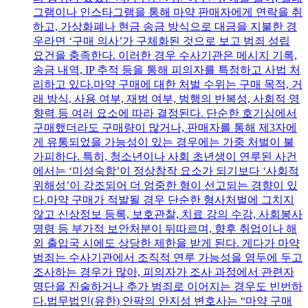
그램이나 인스타그램을 통해 마약 판매자에게 연락을 취
하고, 가상화폐나 현금 송금 방식으로 대금을 지불한 경
우라면 ‘구매 의사’가 구체화된 것으로 보고 범죄 성립
요건을 충족한다. 이러한 경우 수사기관은 메시지 기록,
송금 내역, IP 추적 등을 통해 피의자를 특정하고 사법 처
리하고 있다.마약 구매에 대한 처벌 수위는 구매 목적, 거
래 방식, 사용 여부, 재범 여부, 범행의 반복성, 사회적 영
향력 등 여러 요소에 따라 결정된다. 단순한 호기심에서
구매했더라도 구매량이 많거나, 판매자를 통해 제3자에
게 유통되었을 가능성이 있는 경우에는 가중 처벌이 불
가피하다. 특히, 청소년이나 사회 초년생이 연루된 사건
에서는 ‘미성숙함’이 정상참작 요소가 되기보다 ‘사회적
위해성’이 강조되어 더 엄중한 형이 선고되는 경향이 있
다.마약 구매가 적발될 경우 단순한 형사처벌에 그치지
않고 신상정보 등록, 보호관찰, 치료 강의 수강, 사회봉사
명령 등 부가적 보안처분이 뒤따르며, 향후 취업이나 해
외 출입국 시에도 상당한 제한을 받게 된다. 게다가 마약
범죄는 수사기관에서 조직적 연루 가능성을 염두에 두고
조사하는 경우가 많아, 피의자가 조사 과정에서 관련자
명단을 진술하거나 추가 범죄로 이어지는 경우도 빈번하
다.법무법인(유한) 안팍의 안지성 변호사는 “마약 구매