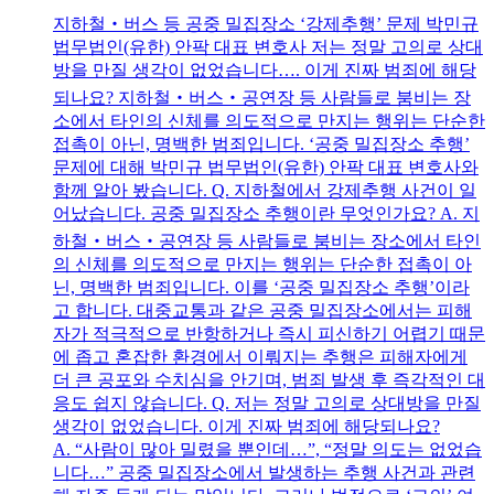
지하철‧버스 등 공중 밀집장소 ‘강제추행’ 문제 박민규
법무법인(유한) 안팍 대표 변호사 저는 정말 고의로 상대
방을 만질 생각이 없었습니다…. 이게 진짜 범죄에 해당
되나요? 지하철‧버스‧공연장 등 사람들로 붐비는 장
소에서 타인의 신체를 의도적으로 만지는 행위는 단순한
접촉이 아닌, 명백한 범죄입니다. ‘공중 밀집장소 추행’
문제에 대해 박민규 법무법인(유한) 안팍 대표 변호사와
함께 알아 봤습니다. Q. 지하철에서 강제추행 사건이 일
어났습니다. 공중 밀집장소 추행이란 무엇인가요? A. 지
하철‧버스‧공연장 등 사람들로 붐비는 장소에서 타인
의 신체를 의도적으로 만지는 행위는 단순한 접촉이 아
닌, 명백한 범죄입니다. 이를 ‘공중 밀집장소 추행’이라
고 합니다. 대중교통과 같은 공중 밀집장소에서는 피해
자가 적극적으로 반항하거나 즉시 피신하기 어렵기 때문
에 좁고 혼잡한 환경에서 이뤄지는 추행은 피해자에게
더 큰 공포와 수치심을 안기며, 범죄 발생 후 즉각적인 대
응도 쉽지 않습니다. Q. 저는 정말 고의로 상대방을 만질
생각이 없었습니다. 이게 진짜 범죄에 해당되나요?
A. “사람이 많아 밀렸을 뿐인데…”, “정말 의도는 없었습
니다…” 공중 밀집장소에서 발생하는 추행 사건과 관련