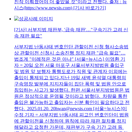
진작 이뤄졌어야 더 좋았을 것"이라고 전했다. 출처 : 뉴
시스(https://www.newsis.com) [기사 바로가기]
[기사] 서부지법 재판부, '급속 재판'…"구속기간 고려 신
속 재판 필요"
서부지법 난동사태 변호인단 관할이전 신청 형사소송법
상 관할이전 신청시 소송진행 정지 재판 "급속 필요"…
법조계 "이례적은 것은 아냐" [서울=뉴시스] 이영환 기
자 = 20일 오전 서울 마포구 서울서부지방법원 출입구
및 법원 앞 보행자 통행도로가 직원 및 관계자 이외에는
출입이 통제되고 있다.지난 19일 새벽 윤석열 대통령의
구속영장 발부에 지지자들이 집단 폭력 및 법원 안으로
침입하는 사고가 발생했다. 한편 서울서부지방법원은 법
원은 정상적으로 운영될 것이라고 밝혔다. 차량을 통한
출입은 불가능하고 출입자는 신분 확인이 필요하다고 전
했다. 2025.01.20. 20hwan@newsis.com [서울=뉴시스]이
수정 기자 = 서부지법 난동사태 피고인 변호인단이 법원
에 관할이전을 신청하며 원칙에 따라 재판 절차를 정지
해달라고 요청한 가운데, 재판부가 구속 기간 고려 등