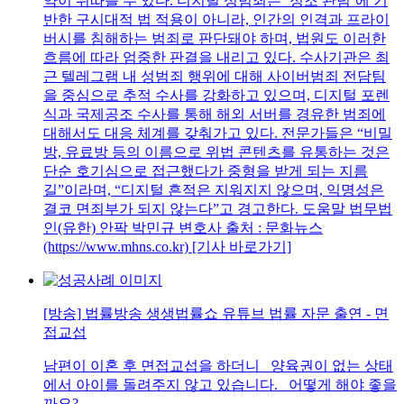
약이 뒤따를 수 있다. 디지털 성범죄는 ‘정조 관념’에 기
반한 구시대적 법 적용이 아니라, 인간의 인격과 프라이
버시를 침해하는 범죄로 판단돼야 하며, 법원도 이러한
흐름에 따라 엄중한 판결을 내리고 있다. 수사기관은 최
근 텔레그램 내 성범죄 행위에 대해 사이버범죄 전담팀
을 중심으로 추적 수사를 강화하고 있으며, 디지털 포렌
식과 국제공조 수사를 통해 해외 서버를 경유한 범죄에
대해서도 대응 체계를 갖춰가고 있다. 전문가들은 “비밀
방, 유료방 등의 이름으로 위법 콘텐츠를 유통하는 것은
단순 호기심으로 접근했다가 중형을 받게 되는 지름
길”이라며, “디지털 흔적은 지워지지 않으며, 익명성은
결코 면죄부가 되지 않는다”고 경고한다. 도움말 법무법
인(유한) 안팍 박민규 변호사 출처 : 문화뉴스
(https://www.mhns.co.kr) [기사 바로가기]
[방송] 법률방송 생생법률쇼 유튜브 법률 자문 출연 - 면
접교섭
남편이 이혼 후 면접교섭을 하더니 양육권이 없는 상태
에서 아이를 돌려주지 않고 있습니다. 어떻게 해야 좋을
까요?