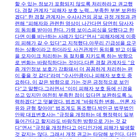
할 수 있는 정보가 포함되지 않도록 처리하라고 권고했
다. 경찰 관계자 "피해자 보호 노력…부족한 부분 보완하
겠다" 한 경찰 관계자는 수사사건의 공보 규정 개정과 관
련해 "피해자와 관련한 영상이 나간다면 당연히 당사자
의 동의를 받아야 한다. 가령 보이스피싱을 당했다고 한
다면 이를 비난하는 사례가 있다"면서 "피해자에게 이중
의 피해가 갈 수 있다"고 지적했다.아무리 긴급성을 요구
하는 상황이라고 하더라도 사건관계인 동의를 받고 이들
을 모자이크 처리하는 등 절차를 지키도록 하는 방향으
로 변화는 바람직하다는 것이다.다른 경찰 관계자도 "요
즘 개인정보 보호가 강화돼서 더 꼼꼼하게 처리하는 편
이 좋을 것 같다"라며 "수사만큼이나 피해자 보호도 중
요하다. 이 같은 방향으로 가는 것은 긍정적으로 보인
다"고 말했다.그러면서 "이미 피해자 보호 등에 신경을
쓰고 있지만 여전히 부족한 점이 있다면 보완하도록 노
력하겠다"고 덧붙였다. 법조계 "바람직한 변화…언론 자
유와 균형 찾아야" 법조계도 동조했다.박민규 법무법인
안팍 대표변호사는 "규정을 개정하는 데 행정력이 일부
들어간다고 할지라도 바람직한 방향으로 가는 것 같
다"면서 "규정을 개정한다고 어디인가에 피해가 발생할
것 같지는 않다. 그래서 개정 권고는 타당해 보인다. 다만