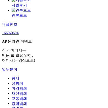
자필후기
언론보도
대표번호
1660-0604
AP 온라인 커넥트
전국 어디서든
방문 할 필요 없이,
어디서든 영상으로!
업무분야
형사
성범죄
마약범죄
재산범죄
교통범죄
강력범죄