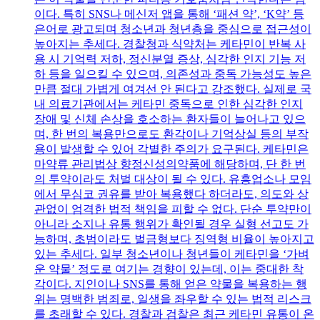
이다. 특히 SNS나 메신저 앱을 통해 ‘패션 약’, ‘K약’ 등
은어로 광고되며 청소년과 청년층을 중심으로 접근성이
높아지는 추세다. 경찰청과 식약처는 케타민이 반복 사
용 시 기억력 저하, 정신분열 증상, 심각한 인지 기능 저
하 등을 일으킬 수 있으며, 의존성과 중독 가능성도 높은
만큼 절대 가볍게 여겨선 안 된다고 강조했다. 실제로 국
내 의료기관에서는 케타민 중독으로 인한 심각한 인지
장애 및 신체 손상을 호소하는 환자들이 늘어나고 있으
며, 한 번의 복용만으로도 환각이나 기억상실 등의 부작
용이 발생할 수 있어 각별한 주의가 요구된다. 케타민은
마약류 관리법상 향정신성의약품에 해당하며, 단 한 번
의 투약이라도 처벌 대상이 될 수 있다. 유흥업소나 모임
에서 무심코 권유를 받아 복용했다 하더라도, 의도와 상
관없이 엄격한 법적 책임을 피할 수 없다. 단순 투약만이
아니라 소지나 유통 행위가 확인될 경우 실형 선고도 가
능하며, 초범이라도 벌금형보다 징역형 비율이 높아지고
있는 추세다. 일부 청소년이나 청년들이 케타민을 ‘가벼
운 약물’ 정도로 여기는 경향이 있는데, 이는 중대한 착
각이다. 지인이나 SNS를 통해 얻은 약물을 복용하는 행
위는 명백한 범죄로, 일생을 좌우할 수 있는 법적 리스크
를 초래할 수 있다. 경찰과 검찰은 최근 케타민 유통이 온