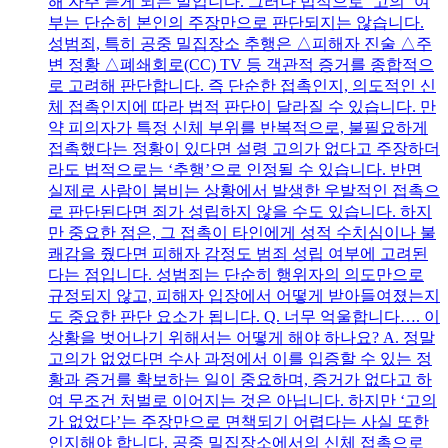
해 자주 듣게 되는 말입니다. 그러나 법적으로 ‘고의’ 여
부는 단순히 본인의 주장만으로 판단되지는 않습니다.
성범죄, 특히 공중 밀집장소 추행은 △피해자 진술 △주
변 정황 △폐쇄회로(CC) TV 등 객관적 증거를 종합적으
로 고려해 판단합니다. 즉 단순한 접촉인지, 의도적인 신
체 접촉인지에 따라 법적 판단이 달라질 수 있습니다. 만
약 피의자가 특정 신체 부위를 반복적으로, 불필요하게
접촉했다는 정황이 있다면 설령 고의가 없다고 주장하더
라도 법적으로는 ‘추행’으로 인정될 수 있습니다. 반면
실제로 사람이 붐비는 상황에서 발생한 우발적인 접촉으
로 판단된다면 죄가 성립하지 않을 수도 있습니다. 하지
만 중요한 점은, 그 접촉이 타인에게 성적 수치심이나 불
쾌감을 줬다면 피해자 감정도 범죄 성립 여부에 고려된
다는 점입니다. 성범죄는 단순히 행위자의 의도만으로
규정되지 않고, 피해자 입장에서 어떻게 받아들여졌는지
도 중요한 판단 요소가 됩니다. Q. 너무 억울합니다…. 이
상황을 벗어나기 위해서는 어떻게 해야 하나요? A. 정말
고의가 없었다면 수사 과정에서 이를 입증할 수 있는 정
황과 증거를 확보하는 일이 중요하며, 증거가 없다고 하
여 무조건 처벌로 이어지는 것은 아닙니다. 하지만 ‘고의
가 없었다’는 주장만으로 면책되기 어렵다는 사실 또한
인지해야 합니다. 공중 밀집장소에서의 신체 접촉으로