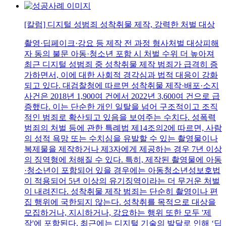
[칼럼] 디지털 성범죄 성착취물 제작, 강력한 처벌 대상
촬영·딥페이크·강요 등 제작 전 과정 형사처벌 대상피해
자 동의 불문 아동·청소년 포함 시 처벌 수위 더 높아져
최근 디지털 성범죄 중 성착취물 제작 범죄가 급격히 증
가하면서, 이에 대한 사회적 경각심과 법적 대응이 강화
되고 있다. 대검찰청에 따르면 성착취물 제작·배포·소지
사건은 2018년 1,900여 건에서 2022년 3,600여 건으로 급
증했다. 이는 단순한 개인 일탈을 넘어 구조적이고 조직
적인 범죄로 확산되고 있음을 보여주는 수치다. 성폭력
범죄의 처벌 등에 관한 특례법 제14조의2에 따르면, 사람
의 성적 욕망 또는 수치심을 유발할 수 있는 촬영물이나
복제물을 제작하거나 제3자에게 제공하는 경우 7년 이상
의 징역형에 처해질 수 있다. 특히, 제작된 촬영물에 아동
·청소년이 포함되어 있을 경우에는 아동청소년성보호법
이 적용되어 5년 이상의 유기징역이라는 더 무거운 처벌
이 내려진다. 성착취물 제작 범죄는 단순히 촬영이나 편
집 행위에 국한되지 않는다. 성착취를 목적으로 대상을
모집하거나, 지시하거나, 강요하는 행위 또한 모두 '제
작'에 포함된다. 최근에는 디지털 기술의 발달로 인해 ‘딥