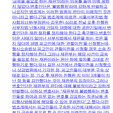
'급속을 필요로 하는 재판'이라는 이유를 들어 이에 응하
지 않았다.변호인단은 '불법행위'라며 강하게 반발하고
나섰지만 법조계는 이러한 법원의 판단이 이례적인 것은
아니라고 봤다.27일 법조계에 따르면, 서울서부지법 형
사합의11부(부장판사 김우현) 심리로 전날 오후 진행된
서부지법 난동사태 가담자 18명에 대한 공판기일에서 변
호인단은 재판 절차를 정지해야 한다고 촉구했다.변호인
단은 사태가 일어난 서부지법에서 재판을 하는 것은 옳
지 않다며 18명 피고인에 대한 '관할이전'을 신청했는데,
형사소송법상 피고인이 관할이전을 신청할 경우 소송 진
행을 정지해야 한다.그러나 재판부는 해당 사건이 급속
을 필요로 하는 재판이라는 판단 하에 절차를 그대로 진
행하기로 했다.앞서 같은 사건에서 관할이전을 신청했으
나 상급법원에서 기각된 점, 피고인들이 대부분 구속 상
태로 있는 점, 기소 후 재판이 진행된 지 이미 3개월이 지
난 점 등을 감안했다는 것이 재판부의 입장이다.그러나
변호인단은 재판부의 판단에 대해 불법적이라고 강하게
반발했다. 이하상 변호사는 "재판부의 불법행위는 변호
인들로 하여금 의무 없는 변호를 강요하는 직권남용 권
리행사방해죄에 해당할 수 있어 우려된다"고 했다.다만
법조계에서는 피고인들이 구속된 사건에 대해서는 재판
부가 급속을 필요로 할 수 있다며 이례적인 것은 아니라