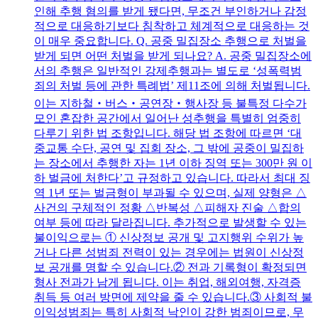
인해 추행 혐의를 받게 됐다면, 무조건 부인하거나 감정
적으로 대응하기보다 침착하고 체계적으로 대응하는 것
이 매우 중요합니다. Q. 공중 밀집장소 추행으로 처벌을
받게 되면 어떤 처벌을 받게 되나요? A. 공중 밀집장소에
서의 추행은 일반적인 강제추행과는 별도로 ‘성폭력범
죄의 처벌 등에 관한 특례법’ 제11조에 의해 처벌됩니다.
이는 지하철‧버스‧공연장‧행사장 등 불특정 다수가
모인 혼잡한 공간에서 일어난 성추행을 특별히 엄중히
다루기 위한 법 조항입니다. 해당 법 조항에 따르면 ‘대
중교통 수단, 공연 및 집회 장소, 그 밖에 공중이 밀집하
는 장소에서 추행한 자는 1년 이하 징역 또는 300만 원 이
하 벌금에 처한다’고 규정하고 있습니다. 따라서 최대 징
역 1년 또는 벌금형이 부과될 수 있으며, 실제 양형은 △
사건의 구체적인 정황 △반복성 △피해자 진술 △합의
여부 등에 따라 달라집니다. 추가적으로 발생할 수 있는
불이익으로는 ① 신상정보 공개 및 고지행위 수위가 높
거나 다른 성범죄 전력이 있는 경우에는 법원이 신상정
보 공개를 명할 수 있습니다.② 전과 기록형이 확정되면
형사 전과가 남게 됩니다. 이는 취업, 해외여행, 자격증
취득 등 여러 방면에 제약을 줄 수 있습니다.③ 사회적 불
이익성범죄는 특히 사회적 낙인이 강한 범죄이므로, 무