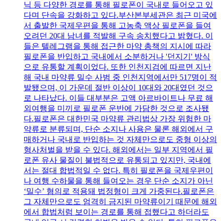
닉 등 다양한 경로를 통해 필로폰이 국내로 들어오고 있
다며 단속을 강화하고 있다.부산본부세관은 최근 미국에
서 출발한 국제우편을 통해 고농축 액상 필로폰을 들여
오려던 20대 남녀를 적발해 구속 송치했다고 밝혔다. 이
들은 텔레그램을 통해 접근한 마약 총책의 지시에 따라
필로폰을 반입하고 국내에서 소분하거나 '던지기' 방식
으로 유통할 계획이었다. 또한 인천지검에 따르면 지난
해 국내 마약류 밀수 사범 중 인천지역에서만 517명이 적
발됐으며, 이 가운데 절반 이상이 10대와 20대였던 것으
로 나타났다. 이들 대부분은 고액 아르바이트나 무료 해
외여행을 미끼로 필로폰 운반에 가담한 것으로 조사됐
다.필로폰은 대한민국 마약류 관리법상 가장 위험한 마
약류로 분류되며, 단순 소지나 사용은 물론 해외에서 구
매하거나 국내로 반입하는 것 자체만으로도 중형 이상의
형사처벌을 받을 수 있다. 해외에서는 일부 지역에서 필
로폰 유사 물질이 불법적으로 유통되고 있지만, 국내에
서는 절대 합법적일 수 없다. 특히 필로폰을 국제우편이
나 여행 수하물을 통해 들여오는 경우 단순 소지가 아닌
‘밀수’ 혐의로 적용돼 법정형이 크게 가중된다.필로폰은
그 자체만으로도 엄격히 금지된 마약류이기 때문에 해외
에서 합법처럼 보이는 경로를 통해 접했다고 하더라도