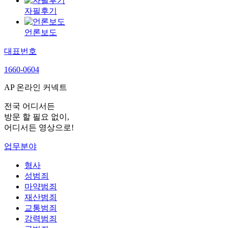
자필후기
언론보도
대표번호
1660-0604
AP 온라인 커넥트
전국 어디서든
방문 할 필요 없이,
어디서든 영상으로!
업무분야
형사
성범죄
마약범죄
재산범죄
교통범죄
강력범죄