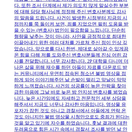
다. 또한 조서 단계에서 제가 의도치 않게 말실수한 부분
에 대해 담당 형사님께 정정해 주신 변호사분께도 감사
의 말씀을 드립니다. 사건이 발생한 시점부터 지금의 시
점까지를 쭉 돌이켜 보면, 죄를 지었으면 필히 도움을 받
을 수 있는 (변호사) 법인이 필요함을 느낍니다. 단순히
형량을 낮추는 것이 아니라, 사안을 긍정적으로 최대한
이끌어내기 위한 여러 대처를 가르쳐 주신 점이 인상 깊
었습니다. 앞으로를 다시 한번, 제대로 살아갈 수 있게끔
온 힘을 다해 저를 도와주신 변호사분들께 진심 어린 감
사를 전달합니다. 너무 감사합니다. 2P 대학을 다니며 더
나은 삶을 위해 재수를 하던 아들이 자료를 다운로드 받
는 커뮤니티에서 우연히 접속된 청소년 불법 영상을 접
하게 되어 이야기해주던 날 손발이 떨리고 앞날이 막막
하게 느껴졌습니다. 사건의 성공률이 높은 안팍을 찾아
급한 마음에 그날 바로 늦은 밤 안지성 변호사를 뵈었습
니다. 늦은 시간임에도 자세하고 전문적인 세부 상담을
해주셔서 지금도 너무나 감사한 마음입니다. 영상물 유
포자가 잡힌 것도 아니고 경찰서에서 아들에게 연락 온
것도 아니지만 불법 영상물 시청만으로도 중죄가 된다는
것을 알고 있기에 자수를 하였습니다. 훗날 결과에 대한
두려움으로 힘든 시간 속에서 경찰서 조사를 받던 날 안