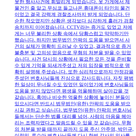
못한 형사사건에 휘말리게 되었습니다. 옷 가게에서 제
물건인 줄 알고 무심코 들고나온 휴대폰이 타인의 물건
이었고 결국 강력계 경찰조사까지 받게 되었습니다. 단
순한 착오였지만 상황은 생각보다 심각하게 흘러가 검찰
송치까지 이어졌습니다. CCTV라는 증거도 있었고 저에
게는 너무 불리한 상황 속에서 당황스럽고 막막하기만
했습니다. 하지만 법무법인 안팍의 도움을 받으면서 사
건의 실체가 명확히 드러날 수 있었고, 결과적으로 증거
불충분 및 고의성 없음으로 무혐의 처분을 받을 수 있었
습니다. 사건 당시의 상황에서 필요한 모든 것을 준비할
수 있게 기억을 되새겨주셨고 저의 입장을 법적으로 명
확히 설명해 주셨습니다. 또한 심리적으로까지 안정감을
주셨던 변호사님들께 진심으로 감사드립니다. 자칫 평범
한 일상이 무너질 수도 있었던 일이었기에 변호사님들의
도움을 받지 않았다면 평생을 억울해하며 살아갔을 것
같습니다. 혹여나 비슷한 억울한 상황에 놓이신 분들이
있으시다면 반드시 법무법인(유한) 안팍의 도움을 받으
시길 권하고 싶습니다. 법무법인(유한) 안팍의 변호사님
들께서는 단순한 법률 대리를 넘어, 사람의 마음을 헤아
리는 조력자였다고 말씀드릴 수 있을 것 같습니다. 무혐
의 처분을 받을 때까지 끝까지 도움 주신 안주영, 박민규,
이정민, 류수아 변호사님들께 다시 한번 감사의 인사를