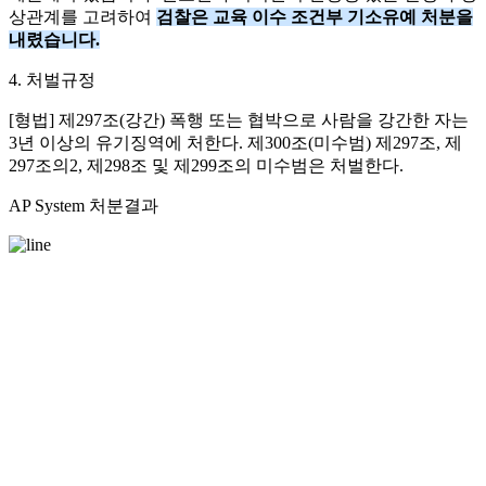
상관계를 고려하여
검찰은 교육 이수 조건부 기소유예 처분을
내렸습니다.
4. 처벌규정
[형법] 제297조(강간) 폭행 또는 협박으로 사람을 강간한 자는
3년 이상의 유기징역에 처한다. 제300조(미수범) 제297조, 제
297조의2, 제298조 및 제299조의 미수범은 처벌한다.
AP System 처분결과
이번 사건의 의뢰인은 안지성 변호사의 조력을 통
하여 초기 수사 단계부터 사건에 대하여 적극적으
로 대응하고
합의와 처벌불원을 통해 최종적으로 전과자가 되
지 않는 교육 이수조건부 기소유예 처분을 받아냈
습니다.