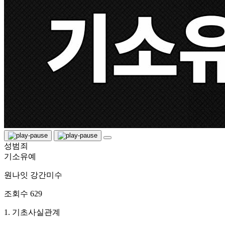
성범죄
기소유예
원나잇 강간미수
조회수
629
1. 기초사실관계