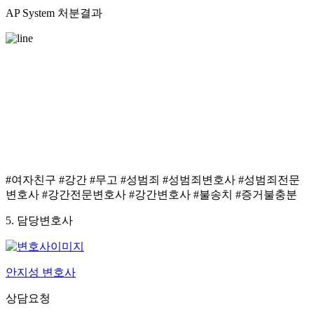
AP System 처분결과
이번 사건은 안지성 변호사가 의뢰인과 원활히 소
통하여 객관적인 증거자료들을 수집하고
이를 법적인 용어로 잘 풀어 의견서로 제출함으로
써
결국 의뢰인이 원하는 결과를 얻어낼 수 있었
습니다.
#여자친구 #강간 #무고 #성범죄 #성범죄변호사 #성범죄전문
변호사 #강간전문변호사 #강간변호사 #불송치 #증거불충분
5. 담당변호사
안지성 변호사
상담요청