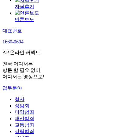
자필후기
언론보도
대표번호
1660-0604
AP 온라인 커넥트
전국 어디서든
방문 할 필요 없이,
어디서든 영상으로!
업무분야
형사
성범죄
마약범죄
재산범죄
교통범죄
강력범죄