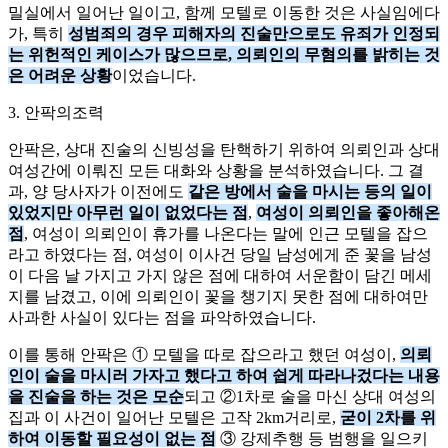
밀실에서 일어난 일이고, 함께 모텔로 이동한 것은 사실임에다
가, 특히
성범죄의 경우 피해자의 진술만으로도 유죄가 인정되
는 위헌적인 케이스가 많으므로, 의뢰인의 무혐의를 밝히는 것
은 어려운 상황
이었습니다.
3. 안팍의조력
안팍은, 상대 진술의 신빙성을 탄핵하기 위하여 의뢰인과 상대
여성간에 이뤄진 모든 대화와 상황을 분석하였습니다. 그 결
과, 양 당사자가 이전에도
같은 방에서 술을 마시는 등의 일이
있었지만 아무런 일이 없었다는 점
,
여성이 의뢰인을 좋아해온
점
, 여성이 의뢰인이 휴가를 나온다는 말에 인근 모텔을 잡으
라고 하였다는 점, 여성이 이사건 당일 남성에게 준 꽃을 남성
이 다음 날 가지고 가지 않은 점에 대하여 서운함이 담긴 메세
지를 남겼고, 이에 의뢰인이 꽃을 챙기지 못한 점에 대하여만
사과한 사실이 있다는 점을 파악하였습니다.
이를 통해 안팍은 ① 모텔을 따로 잡으라고 했던 여성이,
의뢰
인이 술을 마시러 가자고 했다고 하여 쉽게 따라나겄다는 내용
을 진술을 하는 것은 모순
되고 ②1차로 술을 마신 상대 여성의
집과 이 사건이 일어난 모텔은 고작 2km거리로,
굳이 2차를 위
하여 이동할 필요성이 없는 점
③ 강제추행 등 범행을 일으키