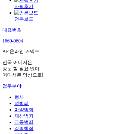
자필후기
언론보도
대표번호
1660-0604
AP 온라인 커넥트
전국 어디서든
방문 할 필요 없이,
어디서든 영상으로!
업무분야
형사
성범죄
마약범죄
재산범죄
교통범죄
강력범죄