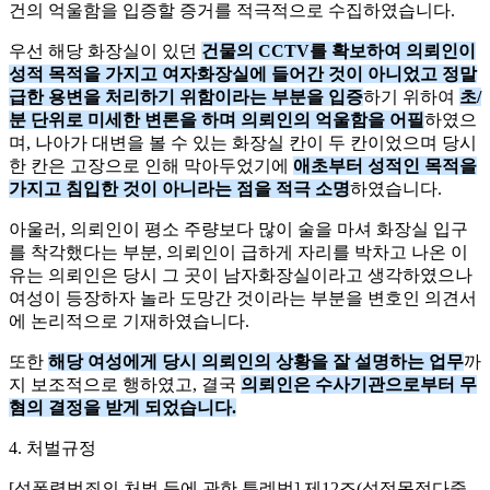
건의 억울함을 입증할 증거를 적극적으로 수집하였습니다.
우선 해당 화장실이 있던
건물의 CCTV를 확보하여 의뢰인이
성적 목적을 가지고 여자화장실에 들어간 것이 아니었고 정말
급한 용변을 처리하기 위함이라는 부분을 입증
하기 위하여
초/
분 단위로 미세한 변론을 하며 의뢰인의 억울함을 어필
하였으
며, 나아가 대변을 볼 수 있는 화장실 칸이 두 칸이었으며 당시
한 칸은 고장으로 인해 막아두었기에
애초부터 성적인 목적을
가지고 침입한 것이 아니라는 점을 적극 소명
하였습니다.
아울러, 의뢰인이 평소 주량보다 많이 술을 마셔 화장실 입구
를 착각했다는 부분, 의뢰인이 급하게 자리를 박차고 나온 이
유는 의뢰인은 당시 그 곳이 남자화장실이라고 생각하였으나
여성이 등장하자 놀라 도망간 것이라는 부분을 변호인 의견서
에 논리적으로 기재하였습니다.
또한
해당 여성에게 당시 의뢰인의 상황을 잘 설명하는 업무
까
지 보조적으로 행하였고, 결국
의뢰인은 수사기관으로부터 무
혐의 결정을 받게 되었습니다.
4. 처벌규정
[성폭력범죄의 처벌 등에 관한 특례법] 제12조(성적목적다중