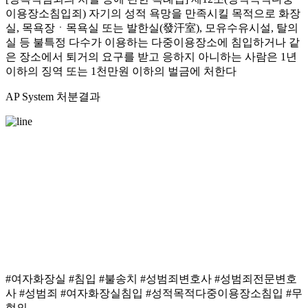
이용장소침입죄) 자기의 성적 욕망을 만족시킬 목적으로 화장
실, 목욕장ㆍ목욕실 또는 발한실(發汗室), 모유수유시설, 탈의
실 등 불특정 다수가 이용하는 다중이용장소에 침입하거나 같
은 장소에서 퇴거의 요구를 받고 응하지 아니하는 사람은 1년
이하의 징역 또는 1천만원 이하의 벌금에 처한다
AP System 처분결과
해당 사건의 경우 법무법인(유한) 안팍의 증거 수
집 및 발 빠른 대처를 통해 해당 의뢰인은 여자화
장실에 침입한 파렴치한과
성범죄자라는 낙인을 가지고 살아갈 뻔하였으나
불송치 결정을 통해 편안한 일상으로 복귀할 수
있었습니다.
#여자화장실 #침입 #불송치 #성범죄변호사 #성범죄전문변호
사 #성범죄 #여자화장실침입 #성적목적다중이용장소침입 #무
혐의