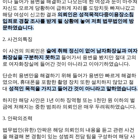
이나 들어가 용변을 해결하고 나오는데 한 여성과 눈이 마주쳐
자신도 모르게 당황하여 급하게 자리를 도망치듯 빠져나갔고
해당 여성이 신고한 결과
의뢰인은 성적목적다중이용장소침
입죄로 경찰 조사를 받게 될 상황에 놓여 저희 법무법인에 방
문하였습니다.
2. 사건의특징
이 사건의 의뢰인은
술에 취해 정신이 없어 남자화장실과 여자
화장실을 구분하지 못하고
들어가서 용변을 봤지만 절대 고의
로 여자화장실에 들어간 것이 아니라고 이야기하였습니다.
단순히 용변만을 해결하기 위해 들어가 용변만 빠르게 해결하
였으며, 휴대폰을 포함한 촬영 장치 또한 설치하지 않았고 절
대
성적인 목적을 가지고 들어간 것이 아니라고 말하였습니다.
하지만 해당 사안은 1년 이하 징역형 또는 1천만 원 이하의 벌
금에 처해지는 중한 범죄라 의뢰인은 매우 두려워하였습니다.
3. 안팍의조력
법무법인(유한) 안팍은 해당 의뢰인의 내용을 듣고 관련 사건
을 해결해 본 경험이 있는 성범죄 전담 팀을 구성하여 해당 사