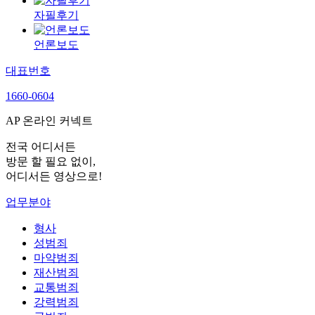
자필후기
언론보도
대표번호
1660-0604
AP 온라인 커넥트
전국 어디서든
방문 할 필요 없이,
어디서든 영상으로!
업무분야
형사
성범죄
마약범죄
재산범죄
교통범죄
강력범죄