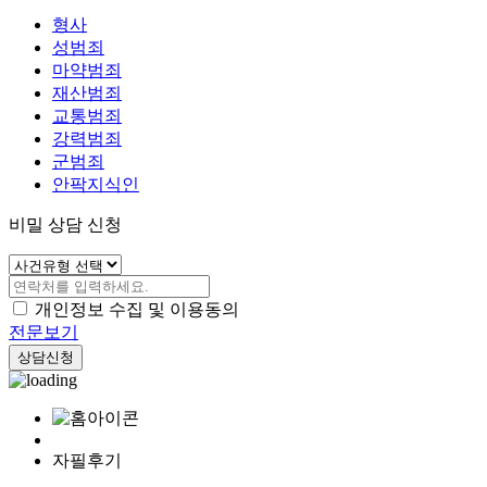
형사
성범죄
마약범죄
재산범죄
교통범죄
강력범죄
군범죄
안팍지식인
비밀 상담 신청
개인정보 수집 및 이용동의
전문보기
상담신청
자필후기