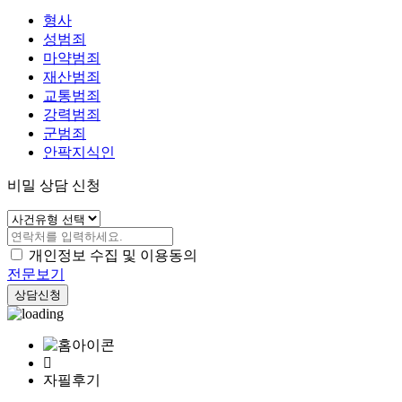
형사
성범죄
마약범죄
재산범죄
교통범죄
강력범죄
군범죄
안팍지식인
비밀 상담 신청
개인정보 수집 및 이용동의
전문보기
상담신청
자필후기