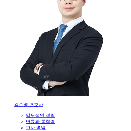
김준영 변호사
압도적인 경력
연륜과 통찰력
판사 역임