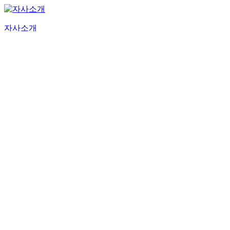
자사소개
전화상담
카카오상담
대표번호
1660-0604
비밀 상담 신청
개인정보 수집 및 이용동의
전문보기