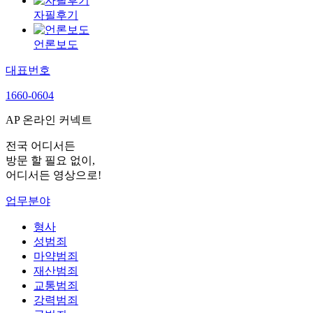
자필후기
언론보도
대표번호
1660-0604
AP 온라인 커넥트
전국 어디서든
방문 할 필요 없이,
어디서든 영상으로!
업무분야
형사
성범죄
마약범죄
재산범죄
교통범죄
강력범죄