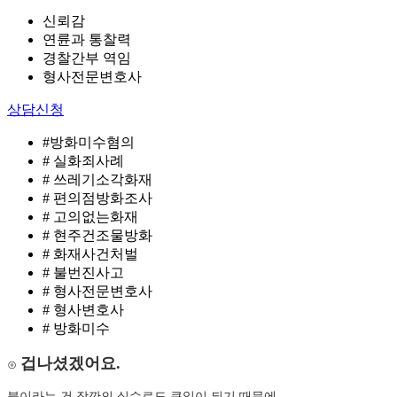
신뢰감
연륜과 통찰력
경찰간부 역임
형사전문변호사
상담신청
#방화미수혐의
# 실화죄사례
# 쓰레기소각화재
# 편의점방화조사
# 고의없는화재
# 현주건조물방화
# 화재사건처벌
# 불번진사고
# 형사전문변호사
# 형사변호사
# 방화미수
겁나셨겠어요.
⊙
불이라는 건 잠깐의 실수로도 큰일이 되기 때문에,