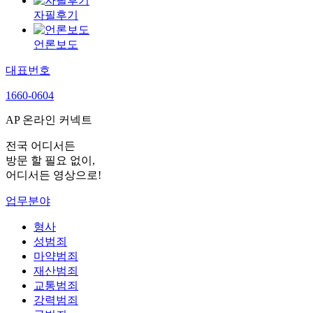
자필후기
언론보도
대표번호
1660-0604
AP 온라인 커넥트
전국 어디서든
방문 할 필요 없이,
어디서든 영상으로!
업무분야
형사
성범죄
마약범죄
재산범죄
교통범죄
강력범죄