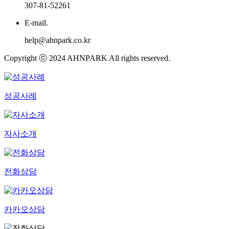
면책공고
이용약관
개인정보처리방침
서울본사
대표변호사
안주영, 박민규
광고책임변호사
안주영
사업소재지
(06158) 서울 강남구 테헤란로 447(삼성동, KB우준타워)
10층, 12층
사업자번호