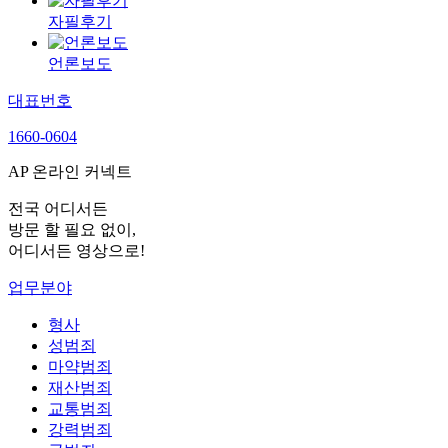
자필후기
언론보도
대표번호
1660-0604
AP 온라인 커넥트
전국 어디서든
방문 할 필요 없이,
어디서든 영상으로!
업무분야
형사
성범죄
마약범죄
재산범죄
교통범죄
강력범죄