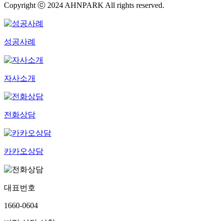
서울본사
대표변호사
안주영, 박민규
광고책임변호사
안주영
사업소재지
(06158) 서울 강남구 테헤란로 447(삼성동, KB우준타워)
10층, 12층
사업자번호
307-81-52261
E-mail.
help@ahnpark.co.kr