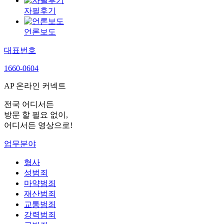
자필후기
언론보도
대표번호
1660-0604
AP 온라인 커넥트
전국 어디서든
방문 할 필요 없이,
어디서든 영상으로!
업무분야
형사
성범죄
마약범죄
재산범죄
교통범죄
강력범죄