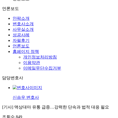
언론보도
안팍소개
변호사소개
사무실소개
성공사례
자필후기
언론보도
홈페이지 정책
개인정보처리방침
이용약관
이메일무단수집거부
담당변호사
신승우 변호사
[기사] 액상대마 유통 급증…강력한 단속과 법적 대응 필요
조회수
849