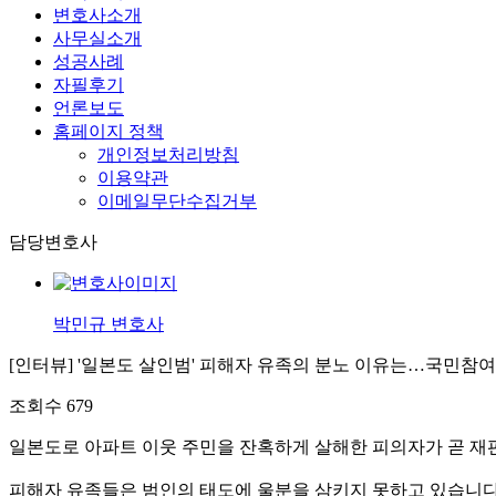
변호사소개
사무실소개
성공사례
자필후기
언론보도
홈페이지 정책
개인정보처리방침
이용약관
이메일무단수집거부
담당변호사
박민규 변호사
[인터뷰] '일본도 살인범' 피해자 유족의 분노 이유는…국민참
조회수
679
일본도로 아파트 이웃 주민을 잔혹하게 살해한 피의자가 곧 재
피해자 유족들은 범인의 태도에 울분을 삼키지 못하고 있습니다