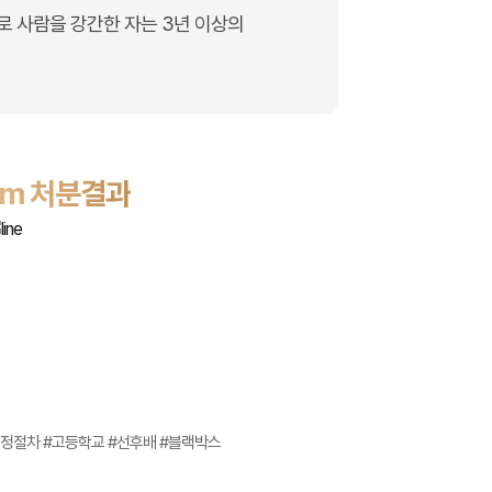
으로 사람을 강간한 자는 3년 이상의
tem 처분결과
검찰은 의뢰인에게 혐의없음(증거불충분)
하였습니다.
과자가 될 뻔한 위기에서 벗어날 수 있었고
고통에서 해방될 수 있었습니다.
검정절차 #고등학교 #선후배 #블랙박스