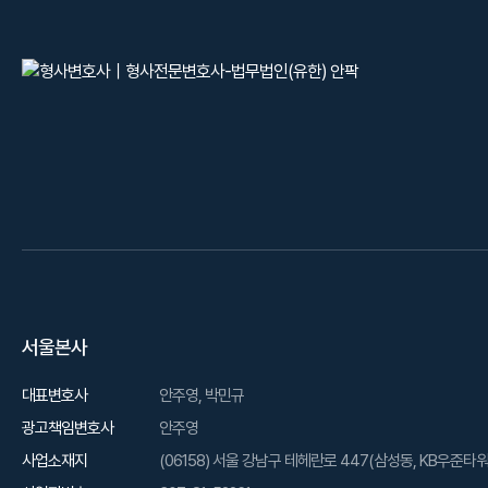
서울본사
대표변호사
안주영, 박민규
광고책임변호사
안주영
사업소재지
(06158) 서울 강남구 테헤란로 447(삼성동, KB우준타워) 