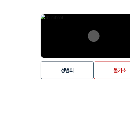
성범죄
불기소