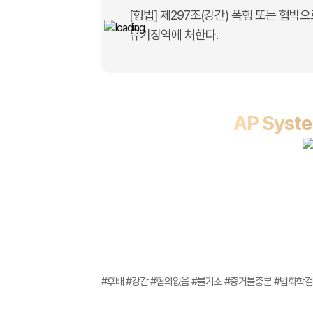
[형법] 제297조(강간) 폭행 또는 협박
유기징역에 처한다.
AP Sys
위와 같은 변호인의 주장을 받아들인 
처분을 
이로써 의뢰인은 자칫 성범죄(강간)의 전
1년여 넘게 계속되던 정신적 
#후배 #강간 #혐의없음 #불기소 #증거불충분 #법화학